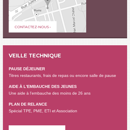
CONTACTEZ-NOUS ›
VEILLE TECHNIQUE
PAUSE DÉJEUNER
Titres restaurants, frais de repas ou encore salle de pause
AIDE À L'EMBAUCHE DES JEUNES
Une aide à l'embauche des moins de 26 ans
PLAN DE RELANCE
Spécial TPE, PME, ETI et Association