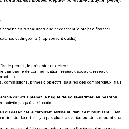
e, son Business Modèle. Préparer un résumé attrayant (Pitch).
t
es besoins en
ressources
que nécessitent le projet à financer :
alariés et dirigeants (trop souvent oublié)
tre le produit, le présenter aux clients
ère campagne de communication (réseaux sociaux, réseaux
ternet …)
s, commissions, primes d’objectifs, salaires des commerciaux, frais
..
éférable car vous prenez
le risque de sous-estimer les besoins
 activité jusqu’à la réussite.
u du désert car le carburant estimé au début est insuffisant. Il est
 milieu du désert, il n’y a pas plus de distributeur de carburant que
 votre analyse et à la documenter dans un Business plan financier.