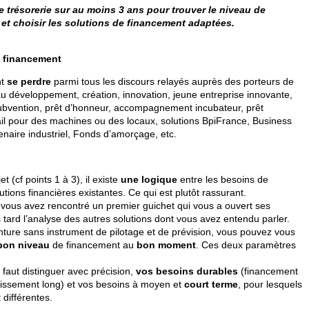
 trésorerie sur au moins 3 ans pour trouver le niveau de
t choisir les solutions de financement adaptées.
e financement
nt
se perdre
parmi tous les discours relayés auprès des porteurs de
au développement, création, innovation, jeune entreprise innovante,
subvention, prêt d’honneur, accompagnement incubateur, prêt
ail pour des machines ou des locaux, solutions BpiFrance, Business
enaire industriel, Fonds d’amorçage, etc.
t (cf points 1 à 3), il existe
une logique
entre les besoins de
utions financières existantes. Ce qui est plutôt rassurant.
 vous avez rencontré un premier guichet qui vous a ouvert ses
s tard l’analyse des autres solutions dont vous avez entendu parler.
enture sans instrument de pilotage et de prévision, vous pouvez vous
on niveau
de financement au
bon moment
. Ces deux paramètres
 faut distinguer avec précision,
vos besoins durables
(financement
tissement long) et vos besoins à moyen et
court terme
, pour lesquels
 différentes.