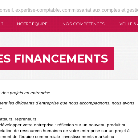
onseil, expertise-comptable, commissariat aux comptes et gesti
 ?
NOTRE ÉQUIPE
NOS COMPÉTENCES
VEILLE &
ES FINANCEMENTS
des projets en entreprise.
ent les dirigeants d’entreprise que nous accompagnons, nous avons
c.
éateurs, repreneurs.
développer votre entreprise : réflexion sur un nouveau produit ou
ectation de ressources humaines de votre entreprise sur un projet à
ent de l’équipe commerciale, investissements marketing ….