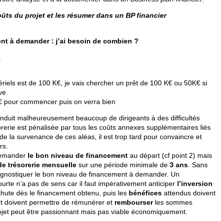
oûts du projet et les résumer dans un BP financier
ent à demander : j’ai besoin de combien ?
.
riels est de 100 K€, je vais chercher un prêt de 100 K€ ou 50K€ si
ve
K€ pour commencer puis on verra bien
onduit malheureusement beaucoup de dirigeants à des difficultés
orerie est pénalisée par tous les coûts annexes supplémentaires liés
e la survenance de ces aléas, il est trop tard pour convaincre et
rs.
 demander
le bon niveau de financement
au départ (cf point 2) mais
e trésorerie mensuelle
sur une période minimale de
3 ans
. Sans
 diagnostiquer le bon niveau de financement à demander. Un
urte n’a pas de sens car il faut impérativement anticiper
l’inversion
 chute dès le financement obtenu, puis les
bénéfices
attendus doivent
s et doivent permettre de rémunérer et
rembourser
les sommes
projet peut être passionnant mais pas viable économiquement.