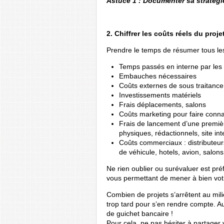
Astuce 1 : Documenter sa stratégi
2. Chiffrer les coûts réels du proje
Prendre le temps de résumer tous l
Temps passés en interne par les s
Embauches nécessaires
Coûts externes de sous traitance
Investissements matériels
Frais déplacements, salons
Coûts marketing pour faire connaî
Frais de lancement d’une premi
physiques, rédactionnels, site in
Coûts commerciaux : distributeur
de véhicule, hotels, avion, salons.
Ne rien oublier ou surévaluer est pr
vous permettant de mener à bien votre
Combien de projets s’arrêtent au milie
trop tard pour s’en rendre compte. Au
de guichet bancaire !
Pour cela, ne pas hésiter à partager