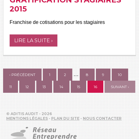
2015
Franchise de cotisations pour les stagiaires
LIRE LA SUITE ›
…
‹ PRÉCÉDENT
1
2
8
9
10
11
12
13
14
15
16
SUIVANT ›
© ADITIS AUDIT - 2026
MENTIONS LÉGALES
-
PLAN DU SITE
-
NOUS CONTACTER